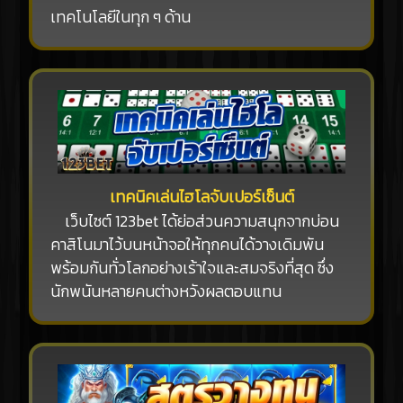
เทคโนโลยีในทุก ๆ ด้าน
เทคนิคเล่นไฮโลจับเปอร์เซ็นต์
เว็บไซต์ 123bet ได้ย่อส่วนความสนุกจากบ่อน
คาสิโนมาไว้บนหน้าจอให้ทุกคนได้วางเดิมพัน
พร้อมกันทั่วโลกอย่างเร้าใจและสมจริงที่สุด ซึ่ง
นักพนันหลายคนต่างหวังผลตอบแทน