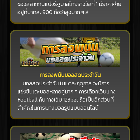
ของสลากกินแบ่งรัฐบาลไทยรางวัลที่ 1 มีราคาจ่าย
อยู่ที่บาทละ 900 ถือว่าสูงมาก ๆ ส่
การลงพนันบอลสดประจำวัน
บอลสดประจำวัน ในแต่ละฤดูกาล จะมีการ
แข่งขันเตะบอลหลายคู่มาก ๆ การเลือกเว็บแทง
Football กับทางเว็บ 123bet ถือเป็นอีกส่วนที่
สำคัญในการแทงบอลรูปแบบออนไลน์