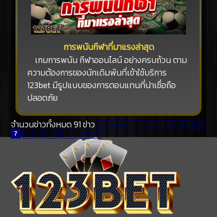
การพนันกีฬาที่มาแรงล่าสุด
เกมการพนัน กีฬาออนไลน์ อย่างครบถ้วน ตาม
ความต้องการของนักเดิมพันที่เข้าใช้บริการ
123bet มีรูปแบบของการตอบแทนที่น่าเชื่อถือ
ปลอดภัย
จำนวนข่าวทั้งหมด 91 ข่าว
« Previous
1
2
3
4
5
6
7
8
9
10
11
Next »