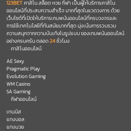
123BET
คาสิโน สล็อต หวย กีฬา เป็นผู้ให้บริการคาสิโน
ออนไลน์ที่ประสบความสำเร็จ มากที่สุดในแวดวงการ ด้วย
เว็บไซต์ที่เปิดให้บริการเกมพนันออนไลน์ที่ครบวงจรและ
การใช้เทคโนโลยีที่ทันสมัยมากที่สุด มุ่งเน้นการรวบรวม
ความสนุกจากความบันเทิงในรูปแบบ ของเกมพนันออนไลน์
อย่างครบครัน ตลอด
24
ชั่วโมง
คาสิโนออนไลน์
AE Sexy
Pragmatic Play
Evolution Gaming
WM Casino
SA Gaming
กีฬาออนไลน์
เทนนิส
แทงบอล
แทงมวย