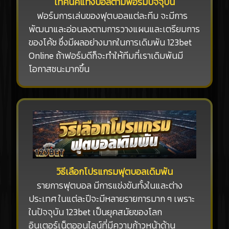
เทคนิคแทงบอลตามฟอร์มปัจจุบัน
ฟอร์มการเล่นของฟุตบอลแต่ละทีม จะมีการ
พัฒนาและอ่อนลงตามการวางแผนและเตรียมการ
ของโค้ช ซึ่งมีผลอย่างมากในการเดิมพัน 123bet
Online ถ้าฟอร์มดีก็จะทำให้ทีมที่เราเดิมพันมี
โอกาสชนะมากขึ้น
วิธีเลือกโปรแกรมฟุตบอลเดิมพัน
รายการฟุตบอล มีการแข่งขันทั้งในและต่าง
ประเทศ ในแต่ละปีจะมีหลายรายการมาก ๆ เพราะ
ในปัจจุบัน 123bet เป็นยุคสมัยของโลก
อินเตอร์เน็ตออนไลน์ที่มีความก้าวหน้าด้าน