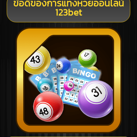
ข้อดีของการแทงหวยออนไลน์
123bet