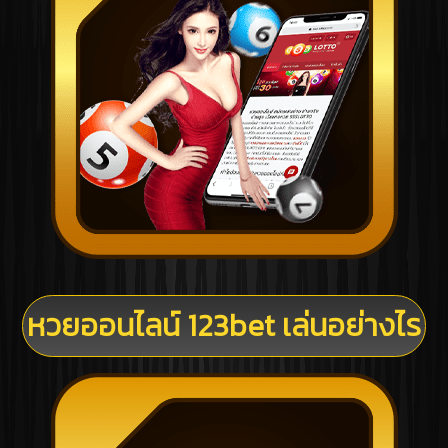
หวยออนไลน์ 123bet เล่นอย่างไร