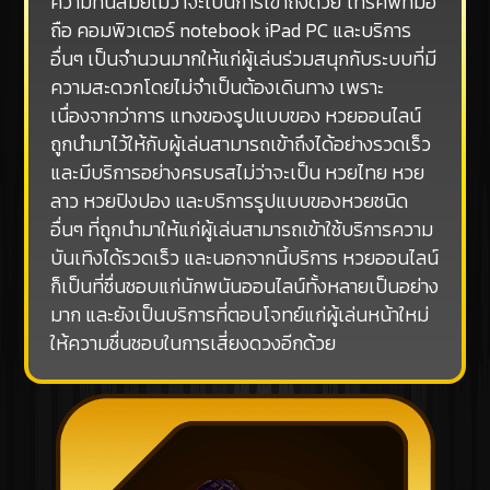
ความทันสมัยไม่ว่าจะเป็นการเข้าถึงด้วย โทรศัพท์มือ
ถือ คอมพิวเตอร์ notebook iPad PC และบริการ
อื่นๆ เป็นจำนวนมากให้แก่ผู้เล่นร่วมสนุกกับระบบที่มี
ความสะดวกโดยไม่จำเป็นต้องเดินทาง เพราะ
เนื่องจากว่าการ แทงของรูปแบบของ หวยออนไลน์
ถูกนำมาไว้ให้กับผู้เล่นสามารถเข้าถึงได้อย่างรวดเร็ว
และมีบริการอย่างครบรสไม่ว่าจะเป็น หวยไทย หวย
ลาว หวยปิงปอง และบริการรูปแบบของหวยชนิด
อื่นๆ ที่ถูกนำมาให้แก่ผู้เล่นสามารถเข้าใช้บริการความ
บันเทิงได้รวดเร็ว และนอกจากนี้บริการ หวยออนไลน์
ก็เป็นที่ชื่นชอบแก่นักพนันออนไลน์ทั้งหลายเป็นอย่าง
มาก และยังเป็นบริการที่ตอบโจทย์แก่ผู้เล่นหน้าใหม่
ให้ความชื่นชอบในการเสี่ยงดวงอีกด้วย