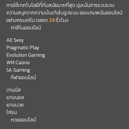
การใช้เทคโนโลยีที่ทันสมัยมากที่สุด มุ่งเน้นการรวบรวม
ความสนุกจากความบันเทิงในรูปแบบ ของเกมพนันออนไลน์
อย่างครบครัน ตลอด
24
ชั่วโมง
คาสิโนออนไลน์
AE Sexy
Pragmatic Play
Evolution Gaming
WM Casino
SA Gaming
กีฬาออนไลน์
เทนนิส
แทงบอล
แทงมวย
ไก่ชน
หวยออนไลน์