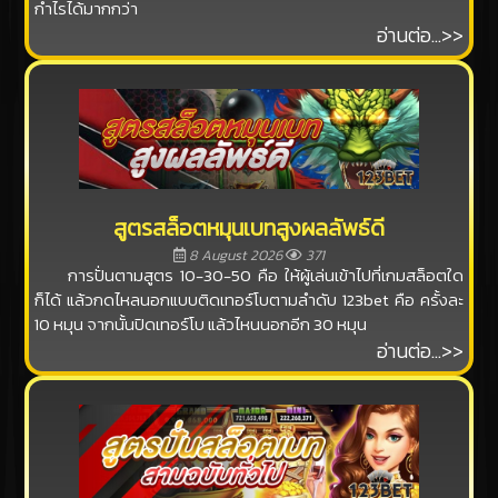
กำไรได้มากกว่า
อ่านต่อ...>>
สูตรสล็อตหมุนเบทสูงผลลัพธ์ดี
8 August 2026
371
การปั่นตามสูตร 10-30-50 คือ ให้ผู้เล่นเข้าไปที่เกมสล็อตใด
ก็ได้ แล้วกดไหลนอกแบบติดเทอร์โบตามลำดับ 123bet คือ ครั้งละ
10 หมุน จากนั้นปิดเทอร์โบ แล้วไหนนอกอีก 30 หมุน
อ่านต่อ...>>