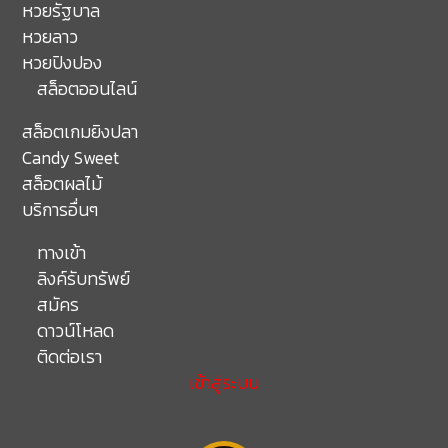
หวยรัฐบาล
หวยลาว
หวยปิงปอง
สล็อตออนไลน์
สล็อตเกมยิงปลา
Candy Sweet
สล็อตผลไม้
บริการอื่นๆ
ทางเข้า
ลิงค์รับทรัพย์
สมัคร
ดาวน์โหลด
ติดต่อเรา
เข้าสู่ระบบ