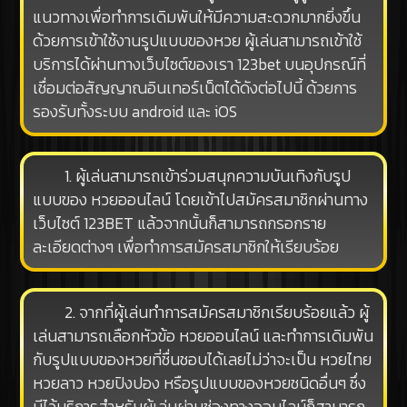
แนวทางเพื่อทำการเดิมพันให้มีความสะดวกมากยิ่งขึ้น
ด้วยการเข้าใช้งานรูปแบบของหวย ผู้เล่นสามารถเข้าใช้
บริการได้ผ่านทางเว็บไซต์ของเรา 123bet บนอุปกรณ์ที่
เชื่อมต่อสัญญาณอินเทอร์เน็ตได้ดังต่อไปนี้ ด้วยการ
รองรับทั้งระบบ android และ iOS
1. ผู้เล่นสามารถเข้าร่วมสนุกความบันเทิงกับรูป
แบบของ หวยออนไลน์ โดยเข้าไปสมัครสมาชิกผ่านทาง
เว็บไซต์ 123BET แล้วจากนั้นก็สามารถกรอกราย
ละเอียดต่างๆ เพื่อทำการสมัครสมาชิกให้เรียบร้อย
2. จากที่ผู้เล่นทำการสมัครสมาชิกเรียบร้อยแล้ว ผู้
เล่นสามารถเลือกหัวข้อ หวยออนไลน์ และทำการเดิมพัน
กับรูปแบบของหวยที่ชื่นชอบได้เลยไม่ว่าจะเป็น หวยไทย
หวยลาว หวยปิงปอง หรือรูปแบบของหวยชนิดอื่นๆ ซึ่ง
มีไว้บริการสำหรับผู้เล่นผ่านช่องทางออนไลน์ก็สามารถ