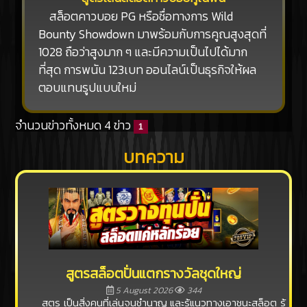
สล็อตคาวบอย PG หรือชื่อทางการ Wild
Bounty Showdown มาพร้อมกับการคูณสูงสุดที่
1028 ถือว่าสูงมาก ๆ และมีความเป็นไปได้มาก
ที่สุด การพนัน 123เบท ออนไลน์เป็นธุรกิจให้ผล
ตอบแทนรูปแบบใหม่
จำนวนข่าวทั้งหมด 4 ข่าว
1
บทความ
สูตรสล็อตปั่นแตกรางวัลชุดใหญ่
5 August 2026
344
สูตร เป็นสิ่งคนที่เล่นจนชำนาญ และรู้แนวทางเอาชนะสล็อต รู้