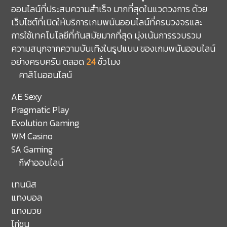
ออนไลน์ที่ประสบความสำเร็จ มากที่สุดในแวดวงการ ด้วย
เว็บไซต์ที่เปิดให้บริการเกมพนันออนไลน์ที่ครบวงจรและ
การใช้เทคโนโลยีที่ทันสมัยมากที่สุด มุ่งเน้นการรวบรวม
ความสนุกจากความบันเทิงในรูปแบบ ของเกมพนันออนไลน์
อย่างครบครัน ตลอด
24
ชั่วโมง
คาสิโนออนไลน์
AE Sexy
Pragmatic Play
Evolution Gaming
WM Casino
SA Gaming
กีฬาออนไลน์
เทนนิส
แทงบอล
แทงมวย
ไก่ชน