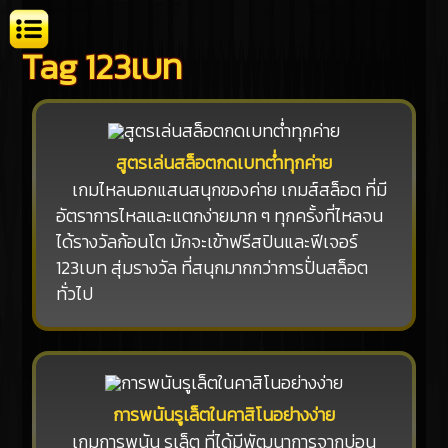
Tag 123เบท
สูตรเล่นสล็อตกดเบทต่ำทุกค่าย
เกมไหลนอกแสนสนุกของค่าย เกมส์สล็อต ที่มี
อัตราการไหลและแตกง่ายมาก ๆ ทุกครั้งที่ไหลจน
ได้รางวัลก้อนโต มักจะเข้าฟรีสปินและฟีเจอร์
123เบท สุ่มรางวัล ที่สนุกมากกว่าการปั่นสล็อต
ทั่วไป
การพนันรูเล็ตในคาสิโนอย่างง่าย
เกมการพนัน รูเล็ต ที่ได้มีพัฒนาการจากบ่อน