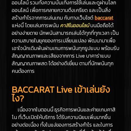
ออนไลน์ รวมทั้งความบันเทิงการใช้เล่นและดูผ่านโลก
ออนไลน์ เพื่อการคลายความตึงเครียด และเป็นสิ่ง
สร้างกำไรจากการเล่นเกม กับทางเว็บไซต์
baccarat
แห่งนี้ โดยเล่นการพนัน
คาสิโนออนไลน์
บนมือถือได้
อย่างง่ายดาย นักพนันสามารถเล่นได้ทุกที่ทุกเวลา เป็น
ความสบายในยุคของการเปลี่ยนแปลง พัฒนามาเพื่อ
เอาใจนักเดิมพันผ่านเกมการพนันทุกรูปแบบ พร้อมรับ
สัญญาณภาพและเสียงจากการ Live บาคาร่าแบบ
สัญญาณภาพสด ได้อย่างดีเยี่ยม ตามที่นักพนันทุก
คนต้องการ
BACCARAT Live เข้าเล่นยัง
ไง?
เนื่องจากในตอนนี้ ธุรกิจการพนันและค่ายเกมคาสิ
โน ที่เว็บเปิดให้บริการ ได้รับความนิยมเพิ่มมากขึ้น
อย่างต่อเนื่อง ทั้งในแง่ของการสร้างกำไร และในการ