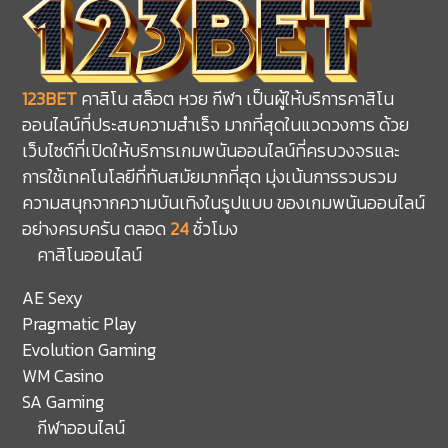
123BET
คาสิโน สล็อต หวย กีฬา เป็นผู้ให้บริการคาสิโน
ออนไลน์ที่ประสบความสำเร็จ มากที่สุดในแวดวงการ ด้วย
เว็บไซต์ที่เปิดให้บริการเกมพนันออนไลน์ที่ครบวงจรและ
การใช้เทคโนโลยีที่ทันสมัยมากที่สุด มุ่งเน้นการรวบรวม
ความสนุกจากความบันเทิงในรูปแบบ ของเกมพนันออนไลน์
อย่างครบครัน ตลอด
24
ชั่วโมง
คาสิโนออนไลน์
AE Sexy
Pragmatic Play
Evolution Gaming
WM Casino
SA Gaming
กีฬาออนไลน์