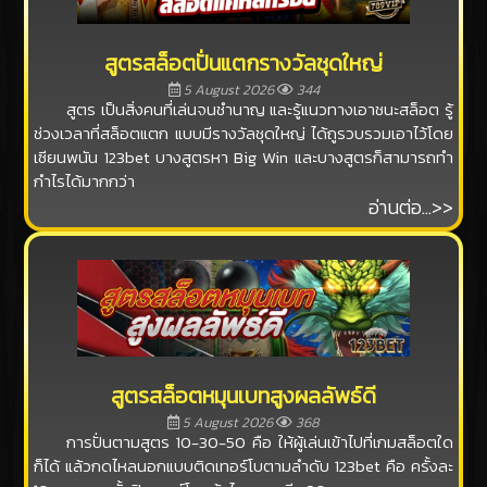
สูตรสล็อตปั่นแตกรางวัลชุดใหญ่
5 August 2026
344
สูตร เป็นสิ่งคนที่เล่นจนชำนาญ และรู้แนวทางเอาชนะสล็อต รู้
ช่วงเวลาที่สล็อตแตก แบบมีรางวัลชุดใหญ่ ได้ถูรวบรวมเอาไว้โดย
เซียนพนัน 123bet บางสูตรหา Big Win และบางสูตรก็สามารถทำ
กำไรได้มากกว่า
อ่านต่อ...>>
สูตรสล็อตหมุนเบทสูงผลลัพธ์ดี
5 August 2026
368
การปั่นตามสูตร 10-30-50 คือ ให้ผู้เล่นเข้าไปที่เกมสล็อตใด
ก็ได้ แล้วกดไหลนอกแบบติดเทอร์โบตามลำดับ 123bet คือ ครั้งละ