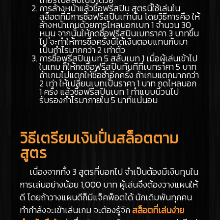
เทอร์โบสลับไปมาด้วย
การล้างหน้าแล้วซื้อฟรีสปิน สูตรนี้ใช้เล่นใน
สล็อตที่มีการซื้อฟรีสปินเท่านั้น โดยวิธีการคือ ให้
ล้างหน้าเกมด้วยการไหลนอกเบท 1 จำนวน 30
หมุน จากนั้นให้กดซื้อฟรีสปินเบทราคา 3 บาทขึ้น
ไป จะทำให้การซื้อครั้งนี้ได้เงินตอบแทนกับมา
เป็นกำไรมากกว่า 2 เท่าตัว
การซื้อฟรีสปินเบท 5 สลับเบท 1 เมื่อผู้เล่นเข้าไป
ในเกม ก็ให้กดซื้อฟรีสปินทันทีที่เบทราคา 5 บาท
ถ้าเกมไม่แตกให้ซื้อซ้ำอีกครั้ง ถ้าเกมแตกมากกว่า
2 เท่า ให้เปลี่ยนเบทเป็นราคา 1 บาท กดไหลนอก
1 ครั้ง แล้วซื้อฟรีสปินเบท 1 ทำแบบนี้วนไป
รับรองกำไรมาภายใน 5 นาทีแน่นอน
วิธีเตรียมเงินปั่นสล็อตตาม
สูตร
เนื่องจากทั้ง 3 สูตรที่บอกไป จำเป็นต้องมีเงินทุนใน
การเล่นอย่างน้อย 1,000 บาท ผู้เล่นจึงต้องวางแผนให้
ดี โดยถ้าวางแผนดีก็มีแจ็คพ็อตได้
นักเดิมพันทุกคน
ทำกำลังจะเข้าเล่นเกม จะต้องรู้จัก
สล็อตที่เล่นง่าย