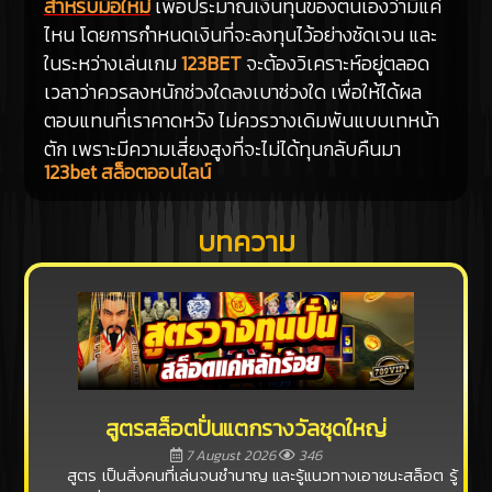
สำหรับมือใหม่
เพื่อประมาณเงินทุนของตนเองว่ามีแค่
ไหน โดยการกำหนดเงินที่จะลงทุนไว้อย่างชัดเจน และ
ในระหว่างเล่นเกม
123
BET
จะต้องวิเคราะห์อยู่ตลอด
เวลาว่าควรลงหนักช่วงใดลงเบาช่วงใด เพื่อให้ได้ผล
ตอบแทนที่เราคาดหวัง ไม่ควรวางเดิมพันแบบเทหน้า
ตัก เพราะมีความเสี่ยงสูงที่จะไม่ได้ทุนกลับคืนมา
123bet
สล็อตออนไลน์
บทความ
สูตรสล็อตปั่นแตกรางวัลชุดใหญ่
7 August 2026
346
สูตร เป็นสิ่งคนที่เล่นจนชำนาญ และรู้แนวทางเอาชนะสล็อต รู้