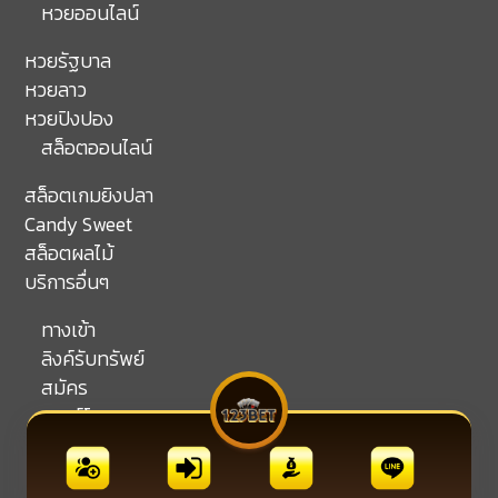
หวยออนไลน์
หวยรัฐบาล
หวยลาว
หวยปิงปอง
สล็อตออนไลน์
สล็อตเกมยิงปลา
Candy Sweet
สล็อตผลไม้
บริการอื่นๆ
ทางเข้า
ลิงค์รับทรัพย์
สมัคร
ดาวน์โหลด
ติดต่อเรา
เข้าสู่ระบบ