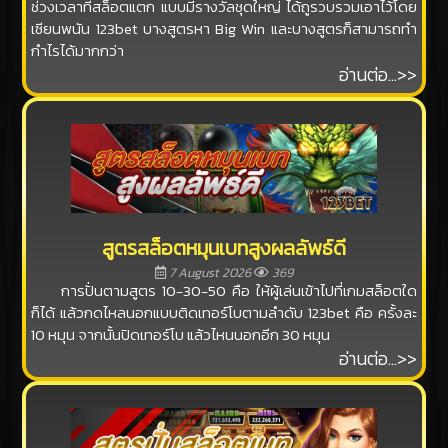
ช่วงเวลาที่สล็อตแตก แบบมีรางวัลชุดใหญ่ ได้ถูรวบรวมเอาไว้โดย
เซียนพนัน 123bet บางสูตรหา Big Win และบางสูตรก็สามารถทำ
กำไรได้มากกว่า
อ่านต่อ...>>
สูตรสล็อตหมุนเบทสูงผลลัพธ์ดี
7 August 2026
369
การปั่นตามสูตร 10-30-50 คือ ให้ผู้เล่นเข้าไปที่เกมสล็อตใด
ก็ได้ แล้วกดไหลนอกแบบติดเทอร์โบตามลำดับ 123bet คือ ครั้งละ
10 หมุน จากนั้นปิดเทอร์โบ แล้วไหนนอกอีก 30 หมุน
อ่านต่อ...>>