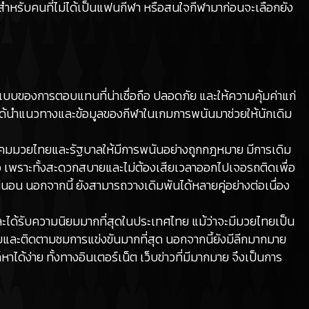
แล้วสำหรับคนที่ไม่ได้เป็นแฟนกีฬา หรือสนใจกีฬามาก่อนจะเลือกยัง
ปแบบของการตอบแทนที่น่าเชื่อถือ ปลอดภัย และให้ความคุ้มค่าแก่
ราได้นำแนวทางและข้อมูลของกีฬาในเกมการพนันมาช่วยให้นักเดิม
าคมมวยไทยและรัฐบาลให้มีการพนันอย่างถูกกฎหมาย มีการเดิม
้ว เพราะทั้งสะดวกสบายและไม่ต้องเสียเวลาออกไปเจอรถติดเพื่อ
นอน นอกจากนี้ ยังสามารถวางเดิมพันได้หลายคู่อย่างต่อเนื่อง
ะได้รับความนิยมมากที่สุดในประเทศไทย แม้ว่าจะมีมวยไทยเป็น
ชอบและติดตามชมการแข่งขันมากที่สุด นอกจากนี้ยังมีลีกมากมาย
ด้ง่าย ทั้งทางอินเตอร์เน็ต เว็บข่าวที่มีมากมาย จึงเป็นการ