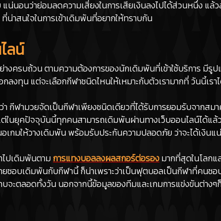
คุ้นเคย แน่นอนว่าย่อมลดความเสี่ยงในการเสียเงินลงไปได้ส่วนหนึ่ง 
 ที่น่าสนใจในการเข้าเดิมพันที่อยากให้ทราบกัน
ไลน์
ย่างครบถ้วน ตามความต้องการของนักเดิมพันที่เข้าใช้บริการ มีรู
ือกลงทุน แต่จะเลือกกีฬาชนิดไหนให้เหมาะกับตัวเรามากที่ วันนี้เ
า กีฬามวยจัดเป็นกีฬาเพียงชนิดเดียวที่ได้รับการยอมรับจากสม
่ในยุคปัจจุบันนี้ทุกคนสามารถเดิมพันผ่านทางเว็บออนไลน์ได้แล
นอเกมให้วางเดิมพัน พร้อมรับประกันความปลอดภัย ว่าจะได้เงินแน่
ข้าไปเดิมพันตาม
การแทงบอลลงผลสกอร์ต่อรอง
มากที่สุดในโลกแล
ไทยชอบเดิมพันกับกีฬานี้ ก็น่าเพราะว่าเป็นฟุตบอลเป็นกีฬาที่คน
บจะตลอดทั้งวัน นอกจากนี้ข้อมูลของทีมและเกมการแข่งขันต่างๆก็หาไ