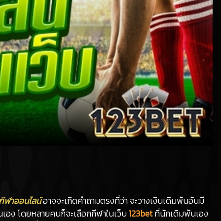
กีฬาออนไลน์
อาจจะเกิดคำถามตรงที่ว่า จะวางเงินเดิมพันอันมี
องตนเอง โดยหลายคนก็จะเลือกกีฬาในเว็บ
123
bet
ที่นักเดิมพันเอง