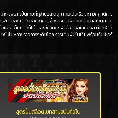
มาก เพราะเป็นเกมที่ดูง่ายและสนุก เกมเล่นเร็วมาก มีกฎกติการ
ักเดิมพันตลอดเวลา นอกจากนี้แล้วการเดิมพันกับเกมบาสเกตบอล
รือแบบเต็มเวลาก็ได้ และอีกชนิดกีฬาคือ วอลเลย์บอล คือกีฬาที่
ข่งขันในหลายรายการระดับโลก การเดิมพันในเว็บพร้อมกับเชียร์
สูตรปั่นสล็อตเบทสามฉบับทั่วไป